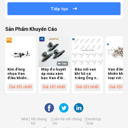
Tiếp tục
Sản Phẩm Khuyến Cáo
Kim đồng
Máy đo huyết
Đầu nối van
Van điều
nhựa Van
áp màu xám
khí hồ cá
khiển khí k
điều khiển
bạc Van điều
trắng Ống nội
loại với ch
lưu lượng khí
khiển lưu
tuyến bằng
dài khác n
Van điều
lượng khí
nhựa, 3 chiều
cho máy th
Giá tốt nhất
Giá tốt nhất
Giá tốt nhất
Giá tốt n
khiển lưu
bằng đồng
T & thẳng
khí làm sạ
lượng khí nén
Van điều
nhỏ
Van điều
khiển lưu
khiển lưu
lượng khí nén
lượng bằng
bằng kim loại
tay
Nhà
Về chúng
Liên hệ với chúng
Desktop
tôi
tôi
Site