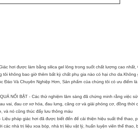
hơi được làm bằng silica gel lỏng trong suốt chất lượng cao nhất, C
 tôi không bao giờ thêm bất kỳ chất phụ gia nào có hại cho da.Không g
 Đáo Và Chuyên Nghiệp Hơn, Sản phẩm của chúng tôi có ưu điểm là
 QUẢ NỔI BẬT - Các thử nghiệm lâm sàng đã chứng minh rằng việc sử 
đau vai, đau cơ xơ hóa, đau lưng, căng cơ và giải phóng cơ, đồng thời
ite, và nó cũng thúc đẩy lưu thông máu
ệu pháp giác hơi đã được biết đến để cải thiện hiệu suất thể thao, 
i các nhà trị liệu xoa bóp, nhà trị liệu vật lý, huấn luyện viên thể tha