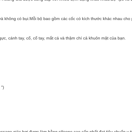
ẽ và không có bụi.Mỗi bộ bao gồm các cốc có kích thước khác nhau ch
ực, cánh tay, cổ, cổ tay, mắt cá và thậm chí cả khuôn mặt của bạn.
 ")
e giác hơi được làm bằng silicone cao cấp nhất đạt tiêu chuẩn y tế