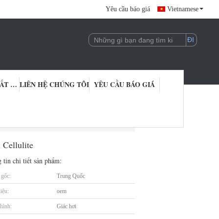
Yêu cầu báo giá
Vietnamese
KIỂM SOÁT CHẤT LƯỢNG
LIÊN HỆ CHÚNG TÔI
YÊU CẦU BÁO GIÁ
licone Massage Trị liệu Cellulite
Cellulite
 tin chi tiết sản phẩm:
gốc:
Trung Quốc
iệu:
oem
hình:
Giác hơi