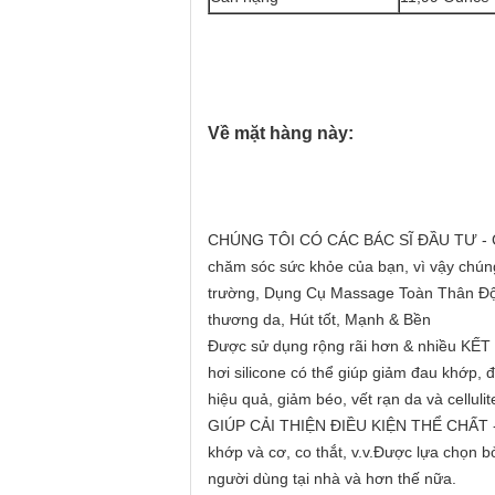
Về mặt hàng này:
CHÚNG TÔI CÓ CÁC BÁC SĨ ĐẦU TƯ - Giác 
chăm sóc sức khỏe của bạn, vì vậy chúng
trường, Dụng Cụ Massage Toàn Thân Độc
thương da, Hút tốt, Mạnh & Bền
Được sử dụng rộng rãi hơn & nhiều KẾT
hơi silicone có thể giúp giảm đau khớp, 
hiệu quả, giảm béo, vết rạn da và cellul
GIÚP CẢI THIỆN ĐIỀU KIỆN THỂ CHẤT - Li
khớp và cơ, co thắt, v.v.Được lựa chọn bở
người dùng tại nhà và hơn thế nữa.