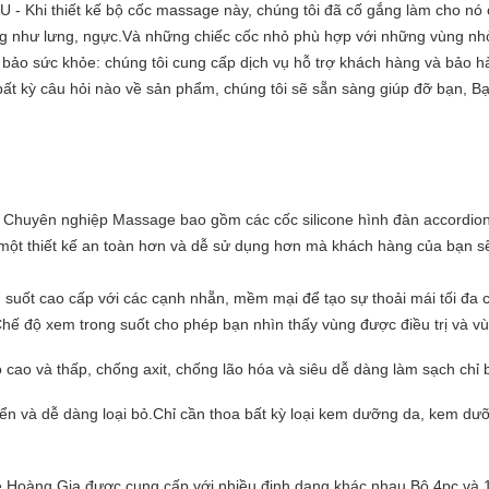
i thiết kế bộ cốc massage này, chúng tôi đã cố gắng làm cho nó cự
g như lưng, ngực.Và những chiếc cốc nhỏ phù hợp với những vùng nhỏ
m bảo sức khỏe: chúng tôi cung cấp dịch vụ hỗ trợ khách hàng và bảo h
 bất kỳ câu hỏi nào về sản phẩm, chúng tôi sẽ sẵn sàng giúp đỡ bạn, Bạ
độ Chuyên nghiệp Massage bao gồm các cốc silicone hình đàn accordion
một thiết kế an toàn hơn và dễ sử dụng hơn mà khách hàng của bạn sẽ
g suốt cao cấp với các cạnh nhẵn, mềm mại để tạo sự thoải mái tối đ
.Chế độ xem trong suốt cho phép bạn nhìn thấy vùng được điều trị và v
ộ cao và thấp, chống axit, chống lão hóa và siêu dễ dàng làm sạch chỉ
ển và dễ dàng loại bỏ.Chỉ cần thoa bất kỳ loại kem dưỡng da, kem dư
ge Hoàng Gia được cung cấp với nhiều định dạng khác nhau.Bộ 4pc và 