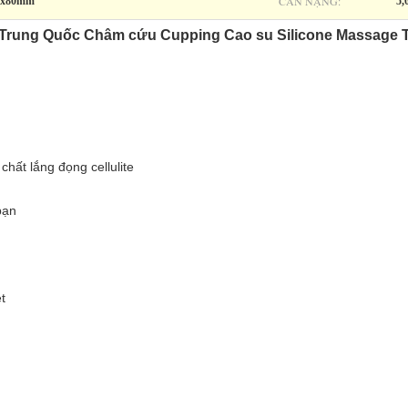
CÂN NẶNG:
​70x80mm
5,
Trung Quốc Châm cứu Cupping Cao su Silicone Massage Trị 
chất lắng đọng cellulite
bạn
t