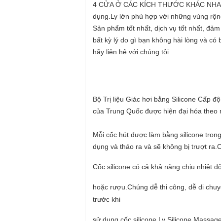
4 CỬA Ở CÁC KÍCH THƯỚC KHÁC NHAU - Kh
dụng.Ly lớn phù hợp với những vùng rộn
Sản phẩm tốt nhất, dịch vụ tốt nhất, đả
bất kỳ lý do gì bạn không hài lòng và có
hãy liên hệ với chúng tôi
Bộ Trị liệu Giác hơi bằng Silicone Cấp 
của Trung Quốc được hiện đại hóa theo 
Mỗi cốc hút được làm bằng silicone tron
dụng và tháo ra và sẽ không bị trượt ra
Cốc silicone có cả khả năng chịu nhiệt đ
hoặc rượu.Chúng dễ thi công, dễ di chuy
trước khi
sử dụng cốc silicone.Ly Silicone Massa